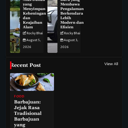
yang
Membawa
Menyimpan
Pengalaman
Keheningan
Berkendara
dan
Lebih
Keajaiban
Modern dan
Alam
Efisien
Rocky Bhai
Rocky Bhai
August 5,
August 3,
2026
2026
View All
Recent Post
FOOD
Barbajuan:
Jejak Rasa
Tradisional
Barbajuan
yang