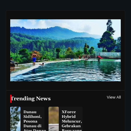
View All
Trending News
Danau
XForce
Sidihoni,
Hybrid
Pesona
Meluncur,
Danau di
Gebrakan
Atas Danau
Baru yang