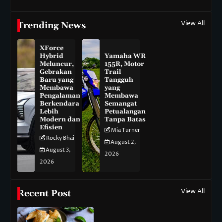
View All
Trending News
XForce
Hybrid
Yamaha WR
Meluncur,
155R, Motor
Gebrakan
Trail
Baru yang
Tangguh
Membawa
yang
Pengalaman
Membawa
Berkendara
Semangat
Lebih
Petualangan
Modern dan
Tanpa Batas
Efisien
Mia Turner
Rocky Bhai
August 2,
August 3,
2026
2026
View All
Recent Post