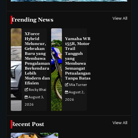
View All
Trending News
XForce
Hybrid
Yamaha WR
Meluncur,
155R, Motor
Gebrakan
Trail
Baru yang
Tangguh
Membawa
yang
Pengalaman
Membawa
Berkendara
Semangat
Lebih
Petualangan
Modern dan
Tanpa Batas
Efisien
Mia Turner
Rocky Bhai
August 2,
August 3,
2026
2026
View All
Recent Post