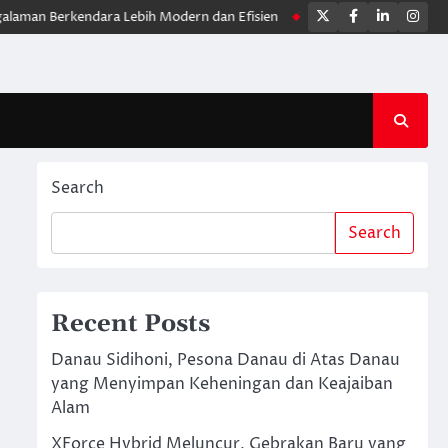
Twitter
Facebook
LinkedIn
Ins
Berkendara Lebih Modern dan Efisien
Yamaha WR 155R, Motor Trail
Search
Search
Recent Posts
Danau Sidihoni, Pesona Danau di Atas Danau
yang Menyimpan Keheningan dan Keajaiban
Alam
XForce Hybrid Meluncur, Gebrakan Baru yang