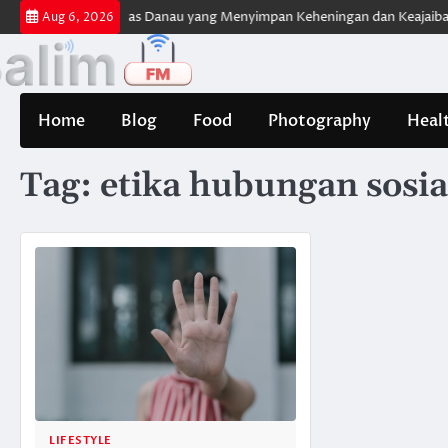
Skip
ona Danau di Atas Danau yang Menyimpan Keheningan dan Keajaiban Ala
Aug 6, 2026
to
content
Home
Blog
Food
Photography
Heal
Tag:
etika hubungan sosia
LIFESTYLE