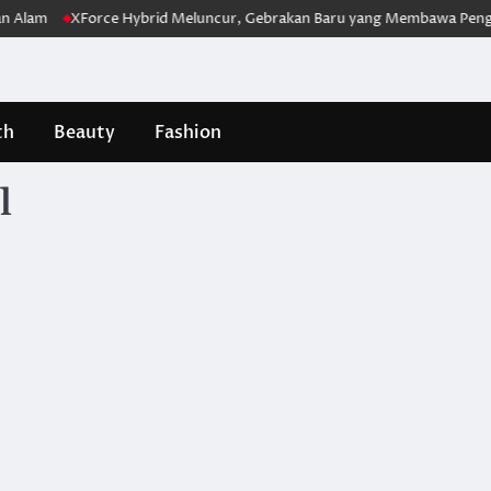
m
XForce Hybrid Meluncur, Gebrakan Baru yang Membawa Pengalaman 
th
Beauty
Fashion
l