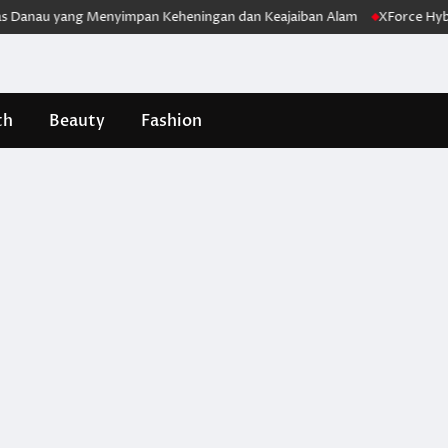
nau yang Menyimpan Keheningan dan Keajaiban Alam
XForce Hybrid Me
th
Beauty
Fashion