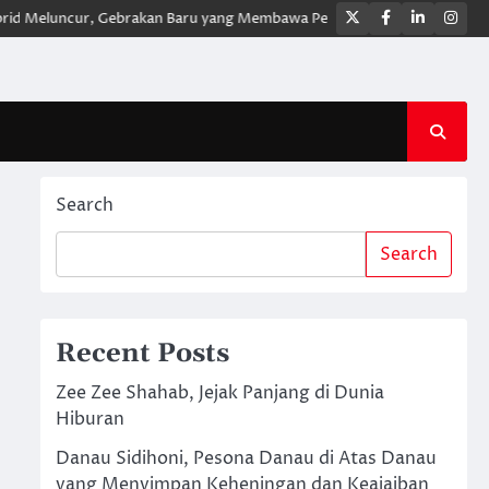
Twitter
Facebook
LinkedIn
Ins
luncur, Gebrakan Baru yang Membawa Pengalaman Berkendara Lebih Mo
Search
Search
Recent Posts
Zee Zee Shahab, Jejak Panjang di Dunia
Hiburan
Danau Sidihoni, Pesona Danau di Atas Danau
yang Menyimpan Keheningan dan Keajaiban