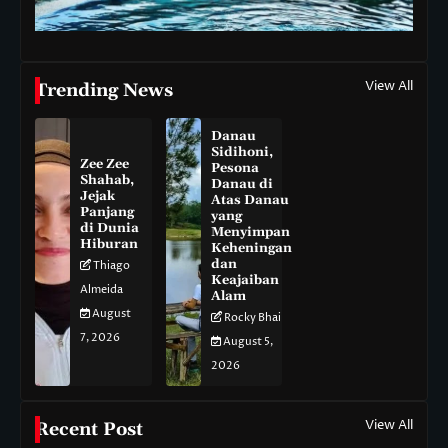
View All
Trending News
Danau
Sidihoni,
Zee Zee
Pesona
Shahab,
Danau di
Jejak
Atas Danau
Panjang
yang
di Dunia
Menyimpan
Hiburan
Keheningan
dan
Thiago
Keajaiban
Almeida
Alam
August
Rocky Bhai
7, 2026
August 5,
2026
View All
Recent Post