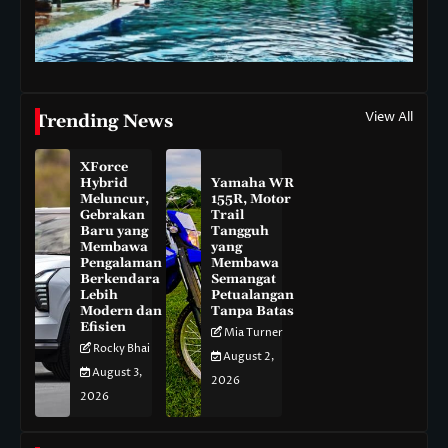
View All
Trending News
XForce
Hybrid
Yamaha WR
Meluncur,
155R, Motor
Gebrakan
Trail
Baru yang
Tangguh
Membawa
yang
Pengalaman
Membawa
Berkendara
Semangat
Lebih
Petualangan
Modern dan
Tanpa Batas
Efisien
Mia Turner
Rocky Bhai
August 2,
August 3,
2026
2026