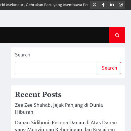
Twitter
Facebook
LinkedIn
Ins
luncur, Gebrakan Baru yang Membawa Pengalaman Berkendara Lebih Mod
Search
Search
Recent Posts
Zee Zee Shahab, Jejak Panjang di Dunia
Hiburan
Danau Sidihoni, Pesona Danau di Atas Danau
yang Menyimpan Keheningan dan Keajaiban