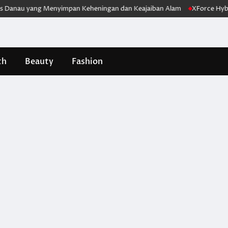
nau yang Menyimpan Keheningan dan Keajaiban Alam
XForce Hybrid Me
th
Beauty
Fashion