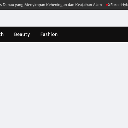
nau yang Menyimpan Keheningan dan Keajaiban Alam
XForce Hybrid Me
th
Beauty
Fashion