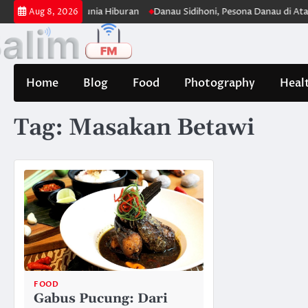
Skip
k Panjang di Dunia Hiburan
Danau Sidihoni, Pesona Danau di Atas Da
Aug 8, 2026
to
content
Home
Blog
Food
Photography
Heal
Tag:
Masakan Betawi
FOOD
Gabus Pucung: Dari