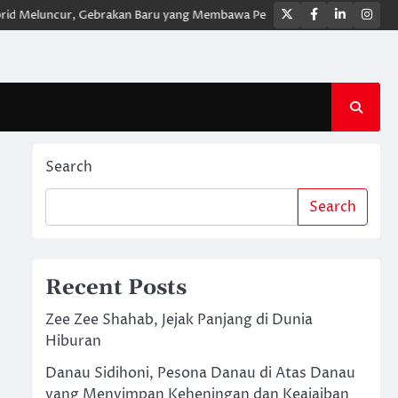
Twitter
Facebook
LinkedIn
Ins
luncur, Gebrakan Baru yang Membawa Pengalaman Berkendara Lebih Mod
Search
Search
Recent Posts
Zee Zee Shahab, Jejak Panjang di Dunia
Hiburan
Danau Sidihoni, Pesona Danau di Atas Danau
yang Menyimpan Keheningan dan Keajaiban