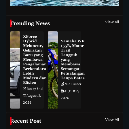
View All
Trending News
XForce
Hybrid
Yamaha WR
Meluncur,
155R, Motor
Gebrakan
Trail
Baru yang
Tangguh
Membawa
yang
Pengalaman
Membawa
Berkendara
Semangat
Lebih
Petualangan
Modern dan
Tanpa Batas
Efisien
Mia Turner
Rocky Bhai
August 2,
August 3,
2026
2026
View All
Recent Post