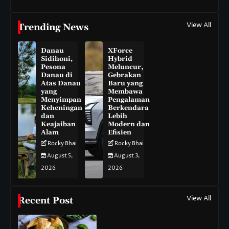
View All
Trending News
Danau
XForce
Sidihoni,
Hybrid
Pesona
Meluncur,
Danau di
Gebrakan
Atas Danau
Baru yang
yang
Membawa
Menyimpan
Pengalaman
Keheningan
Berkendara
dan
Lebih
Keajaiban
Modern dan
Alam
Efisien
Rocky Bhai
Rocky Bhai
August 5,
August 3,
2026
2026
View All
Recent Post