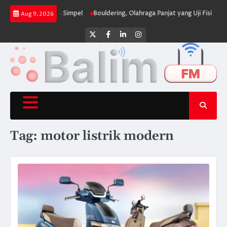
Skip
mbangun Bisnis Simpel
Bouldering, Olahraga Panjat yang Uji Fisik dan Ce
Aug 9, 2026
to
content
Twitter
Facebook
LinkedIn
Instagram
Tag:
motor listrik modern