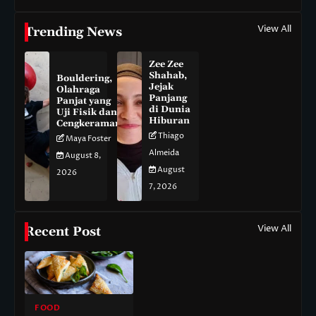
View All
Trending News
Zee Zee
Shahab,
Bouldering,
Jejak
Olahraga
Panjang
Panjat yang
di Dunia
Uji Fisik dan
Hiburan
Cengkeraman
Thiago
Maya Foster
Almeida
August 8,
August
2026
7, 2026
View All
Recent Post
FOOD