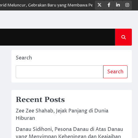
Twitter
Facebook
LinkedIn
Ins
eluncur, Gebrakan Baru yang Membawa Pengalaman Berkendara Lebih Mo
Search
Search
Recent Posts
Zee Zee Shahab, Jejak Panjang di Dunia
Hiburan
Danau Sidihoni, Pesona Danau di Atas Danau
yang Menyimpan Keheningan dan Keajaiban