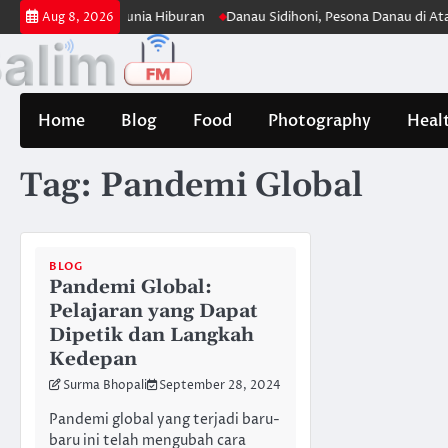
Skip
ak Panjang di Dunia Hiburan
Danau Sidihoni, Pesona Danau di Atas Da
Aug 8, 2026
to
content
Home
Blog
Food
Photography
Heal
Tag:
Pandemi Global
BLOG
Pandemi Global:
Pelajaran yang Dapat
Dipetik dan Langkah
Kedepan
Surma Bhopali
September 28, 2024
Pandemi global yang terjadi baru-
baru ini telah mengubah cara