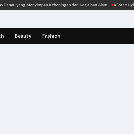
nau yang Menyimpan Keheningan dan Keajaiban Alam
XForce Hybrid M
th
Beauty
Fashion