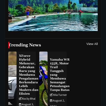
View All
Trending News
XForce
Hybrid
Yamaha WR
Meluncur,
155R, Motor
Gebrakan
Trail
Baru yang
Tangguh
Membawa
yang
Pengalaman
Membawa
Berkendara
Semangat
Lebih
Petualangan
Modern dan
Tanpa Batas
Efisien
Mia Turner
Rocky Bhai
August 2,
August 3,