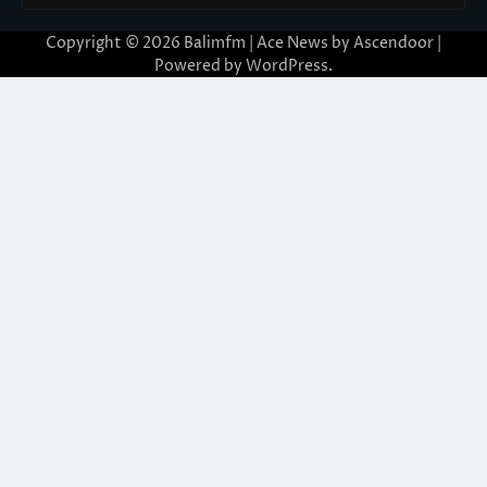
Copyright © 2026
Balimfm
| Ace News by
Ascendoor
|
Powered by
WordPress
.