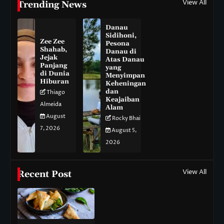
View All
Trending News
Danau
Sidihoni,
Zee Zee
Pesona
Shahab,
Danau di
Jejak
Atas Danau
Panjang
yang
di Dunia
Menyimpan
Hiburan
Keheningan
dan
Thiago
Keajaiban
Almeida
Alam
August
Rocky Bhai
7, 2026
August 5,
2026
View All
Recent Post