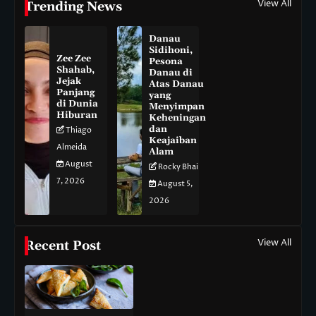
View All
Trending News
Danau
Sidihoni,
Zee Zee
Pesona
Shahab,
Danau di
Jejak
Atas Danau
Panjang
yang
di Dunia
Menyimpan
Hiburan
Keheningan
dan
Thiago
Keajaiban
Almeida
Alam
August
Rocky Bhai
7, 2026
August 5,
2026
View All
Recent Post