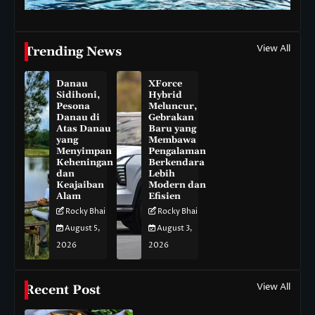
View All
Trending News
Danau
XForce
Sidihoni,
Hybrid
Pesona
Meluncur,
Danau di
Gebrakan
Atas Danau
Baru yang
yang
Membawa
Menyimpan
Pengalaman
Keheningan
Berkendara
dan
Lebih
Keajaiban
Modern dan
Alam
Efisien
Rocky Bhai
Rocky Bhai
August 5,
August 3,
2026
2026
View All
Recent Post