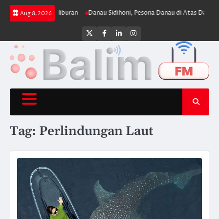
Skip
njang di Dunia Hiburan
Danau Sidihoni, Pesona Danau di Atas Danau yang
Aug 8, 2026
to
content
Twitter
Facebook
LinkedIn
Instagram
Tag:
Perlindungan Laut