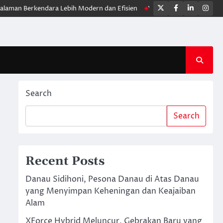
Twitter
Facebook
LinkedIn
Ins
erkendara Lebih Modern dan Efisien
Yamaha WR 155R, Motor Trail 
Search
Search
Recent Posts
Danau Sidihoni, Pesona Danau di Atas Danau
yang Menyimpan Keheningan dan Keajaiban
Alam
XForce Hybrid Meluncur, Gebrakan Baru yang