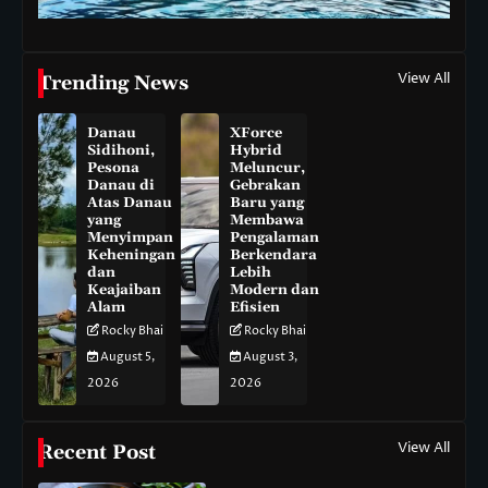
View All
Trending News
Danau
XForce
Sidihoni,
Hybrid
Pesona
Meluncur,
Danau di
Gebrakan
Atas Danau
Baru yang
yang
Membawa
Menyimpan
Pengalaman
Keheningan
Berkendara
dan
Lebih
Keajaiban
Modern dan
Alam
Efisien
Rocky Bhai
Rocky Bhai
August 5,
August 3,
2026
2026
View All
Recent Post