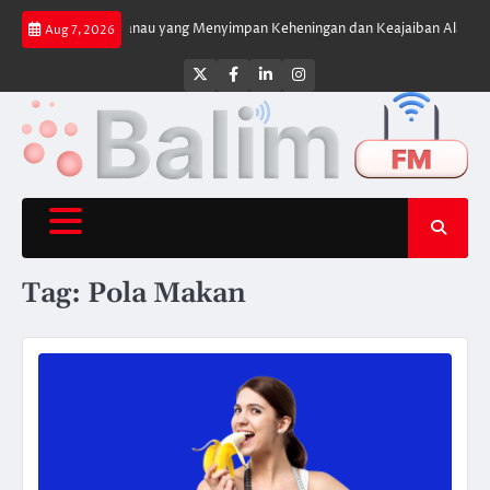
Skip
anau di Atas Danau yang Menyimpan Keheningan dan Keajaiban Alam
XFo
Aug 7, 2026
to
content
Twitter
Facebook
LinkedIn
Instagram
Tag:
Pola Makan