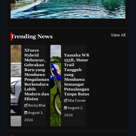
View All
Trending News
XForce
Hybrid
Yamaha WR
Meluncur,
155R, Motor
Gebrakan
Trail
Baru yang
Tangguh
Membawa
yang
Pengalaman
Membawa
Berkendara
Semangat
Lebih
Petualangan
Modern dan
Tanpa Batas
Efisien
Mia Turner
Rocky Bhai
August 2,
August 3,
2026
2026