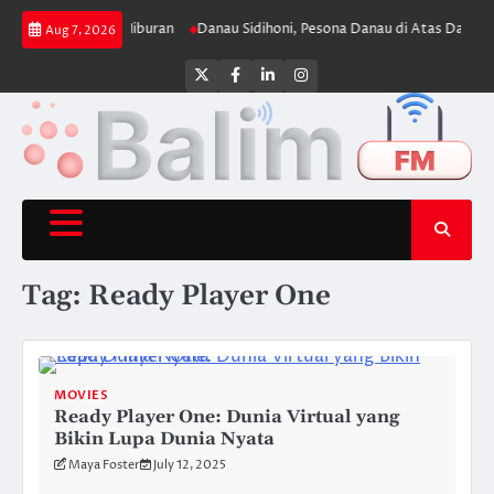
Skip
njang di Dunia Hiburan
Danau Sidihoni, Pesona Danau di Atas Danau yan
Aug 7, 2026
to
content
Twitter
Facebook
LinkedIn
Instagram
Tag:
Ready Player One
MOVIES
Ready Player One: Dunia Virtual yang
Bikin Lupa Dunia Nyata
Maya Foster
July 12, 2025