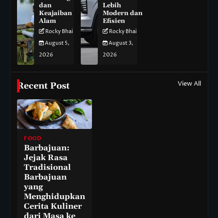
dan
Lebih
Keajaiban
Modern dan
Alam
Efisien
Rocky Bhai
Rocky Bhai
August 5,
August 3,
2026
2026
View All
Recent Post
FOOD
Barbajuan:
Jejak Rasa
Tradisional
Barbajuan
yang
Menghidupkan
Cerita Kuliner
dari Masa ke