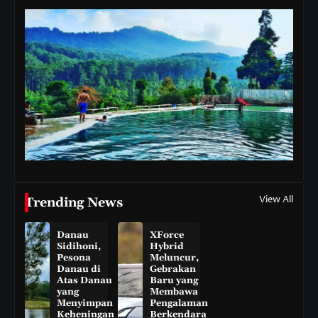
View All
Trending News
Danau
XForce
Sidihoni,
Hybrid
Pesona
Meluncur,
Danau di
Gebrakan
Atas Danau
Baru yang
yang
Membawa
Menyimpan
Pengalaman
Keheningan
Berkendara