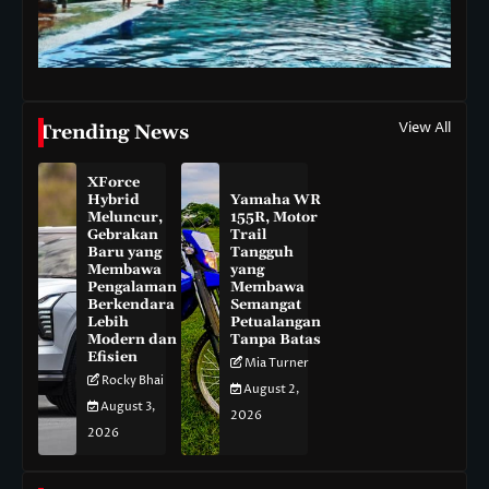
View All
Trending News
XForce
Hybrid
Yamaha WR
Meluncur,
155R, Motor
Gebrakan
Trail
Baru yang
Tangguh
Membawa
yang
Pengalaman
Membawa
Berkendara
Semangat
Lebih
Petualangan
Modern dan
Tanpa Batas
Efisien
Mia Turner
Rocky Bhai
August 2,
August 3,
2026
2026