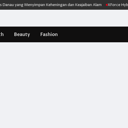
nau yang Menyimpan Keheningan dan Keajaiban Alam
XForce Hybrid Me
th
Beauty
Fashion