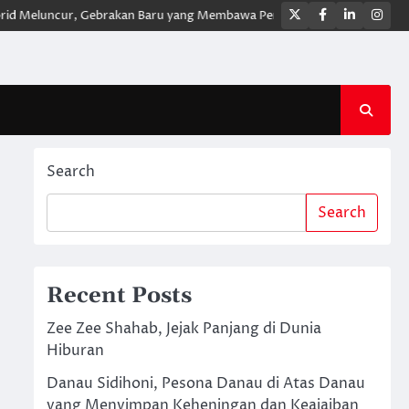
Twitter
Facebook
LinkedIn
Ins
luncur, Gebrakan Baru yang Membawa Pengalaman Berkendara Lebih Mod
Search
Search
Recent Posts
Zee Zee Shahab, Jejak Panjang di Dunia
Hiburan
Danau Sidihoni, Pesona Danau di Atas Danau
yang Menyimpan Keheningan dan Keajaiban