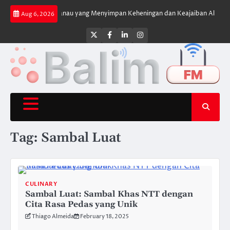
Skip
Danau di Atas Danau yang Menyimpan Keheningan dan Keajaiban Alam
XFo
Aug 6, 2026
to
content
Twitter
Facebook
LinkedIn
Instagram
Tag:
Sambal Luat
CULINARY
Sambal Luat: Sambal Khas NTT dengan
Cita Rasa Pedas yang Unik
Thiago Almeida
February 18, 2025