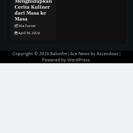
Menghidupkan
Cerita Kuliner
dari Masa ke
Masa
Mia Turner
April 14, 2026
Copyright © 2026
Balimfm
| Ace News by
Ascendoor
|
Powered by
WordPress
.