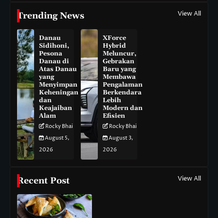
View All
Trending News
Danau
XForce
Sidihoni,
Hybrid
Pesona
Meluncur,
Danau di
Gebrakan
Atas Danau
Baru yang
yang
Membawa
Menyimpan
Pengalaman
Keheningan
Berkendara
dan
Lebih
Keajaiban
Modern dan
Alam
Efisien
Rocky Bhai
Rocky Bhai
August 5,
August 3,
2026
2026
View All
Recent Post