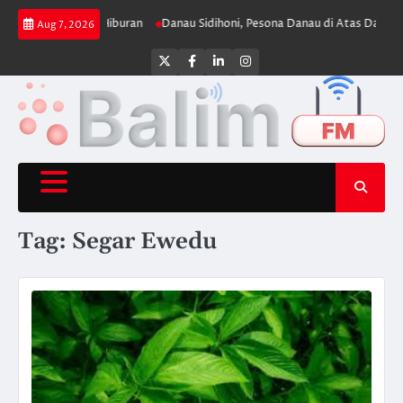
Skip
jang di Dunia Hiburan
Danau Sidihoni, Pesona Danau di Atas Danau yang
Aug 7, 2026
to
content
Twitter
Facebook
LinkedIn
Instagram
Tag:
Segar Ewedu