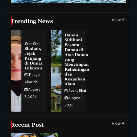
View All
Trending News
Danau
Sidihoni,
Zee Zee
Pesona
Shahab,
Danau di
Jejak
Atas Danau
Panjang
yang
di Dunia
Menyimpan
Hiburan
Keheningan
dan
Thiago
Keajaiban
Almeida
Alam
August
Rocky Bhai
7, 2026
August 5,
2026
View All
Recent Post