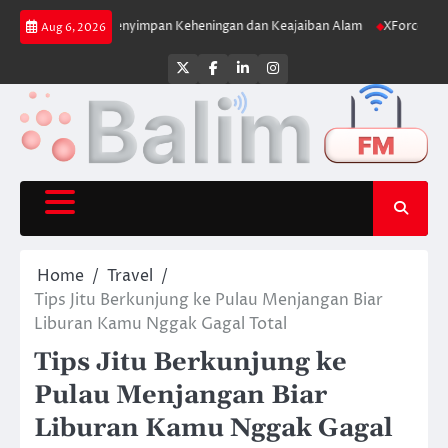
Skip
au yang Menyimpan Keheningan dan Keajaiban Alam
XForce Hybrid Melunc
Aug 6, 2026
to
content
Twitter
Facebook
LinkedIn
Instagram
Home
Travel
Tips Jitu Berkunjung ke Pulau Menjangan Biar
Liburan Kamu Nggak Gagal Total
Tips Jitu Berkunjung ke
Pulau Menjangan Biar
Liburan Kamu Nggak Gagal