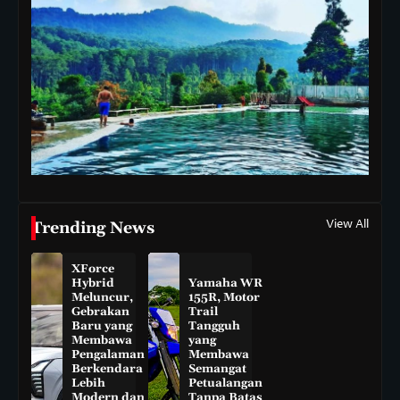
View All
Trending News
XForce
Hybrid
Yamaha WR
Meluncur,
155R, Motor
Gebrakan
Trail
Baru yang
Tangguh
Membawa
yang
Pengalaman
Membawa
Berkendara
Semangat
Lebih
Petualangan
Modern dan
Tanpa Batas