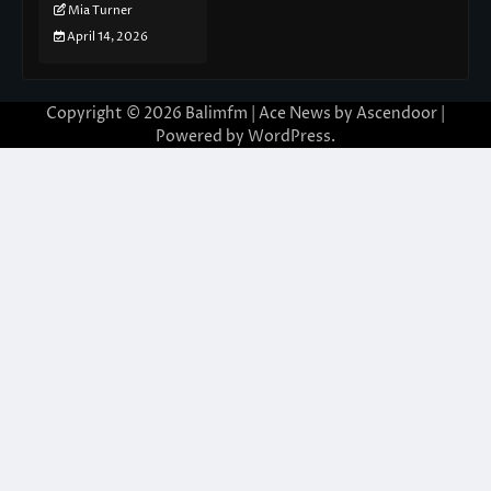
Mia Turner
April 14, 2026
Copyright © 2026
Balimfm
| Ace News by
Ascendoor
|
Powered by
WordPress
.