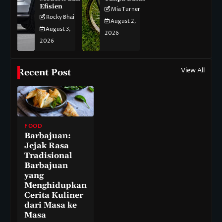
Efisien
Mia Turner
Rocky Bhai
August 2,
August 3,
2026
2026
View All
Recent Post
FOOD
Barbajuan:
Jejak Rasa
Tradisional
Barbajuan
yang
Menghidupkan
Cerita Kuliner
dari Masa ke
Masa