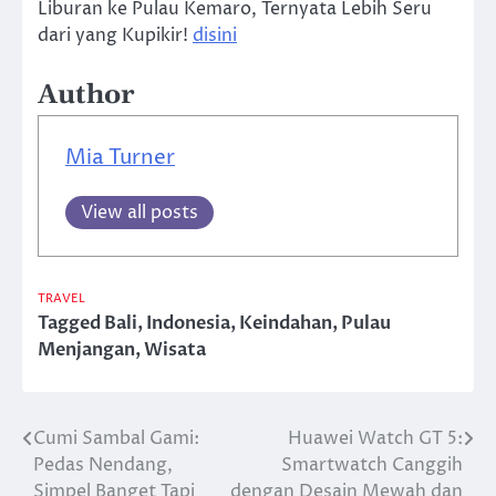
Liburan ke Pulau Kemaro, Ternyata Lebih Seru
dari yang Kupikir!
disini
Author
Mia Turner
View all posts
TRAVEL
Tagged
Bali
,
Indonesia
,
Keindahan
,
Pulau
Menjangan
,
Wisata
Cumi Sambal Gami:
Huawei Watch GT 5:
Post
Pedas Nendang,
Smartwatch Canggih
navigation
Simpel Banget Tapi
dengan Desain Mewah dan