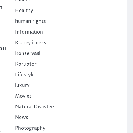
Health
n
Healthy
a
human rights
Information
Kidney illness
lau
Konservasi
Koruptor
Lifestyle
luxury
Movies
Natural Disasters
News
Photography
g