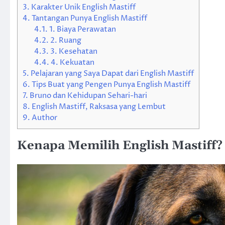
3.
Karakter Unik English Mastiff
4.
Tantangan Punya English Mastiff
4.1.
1. Biaya Perawatan
4.2.
2. Ruang
4.3.
3. Kesehatan
4.4.
4. Kekuatan
5.
Pelajaran yang Saya Dapat dari English Mastiff
6.
Tips Buat yang Pengen Punya English Mastiff
7.
Bruno dan Kehidupan Sehari-hari
8.
English Mastiff, Raksasa yang Lembut
9.
Author
Kenapa Memilih English Mastiff?