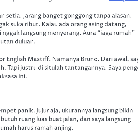
an setia. Jarang banget gonggong tanpa alasan.
ak suka ribut. Kalau ada orang asing datang,
pi nggak langsung menyerang. Aura “jaga rumah”
kutan duluan.
r English Mastiff. Namanya Bruno. Dari awal, sa
. Tapi justru di situlah tantangannya. Saya pen
ksasa ini.
pet panik. Jujur aja, ukurannya langsung bikin
butuh ruang luas buat jalan, dan saya langsung
 rumah harus ramah anjing.