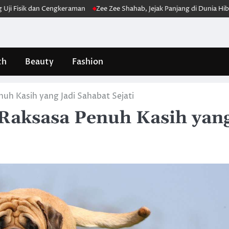
k dan Cengkeraman
Zee Zee Shahab, Jejak Panjang di Dunia Hiburan
D
th
Beauty
Fashion
nuh Kasih yang Jadi Sahabat Sejati
g Raksasa Penuh Kasih yan