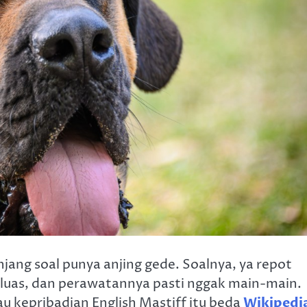
njang soal punya anjing gede. Soalnya, ya repot
luas, dan perawatannya pasti nggak main-main.
lau kepribadian English Mastiff itu beda
Wikipedi