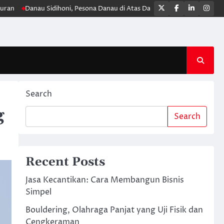
Twitter
Facebook
LinkedIn
Ins
anau Sidihoni, Pesona Danau di Atas Danau yang Menyimpan Keheningan
Search
g
Search
Recent Posts
Jasa Kecantikan: Cara Membangun Bisnis
Simpel
Bouldering, Olahraga Panjat yang Uji Fisik dan
Cengkeraman