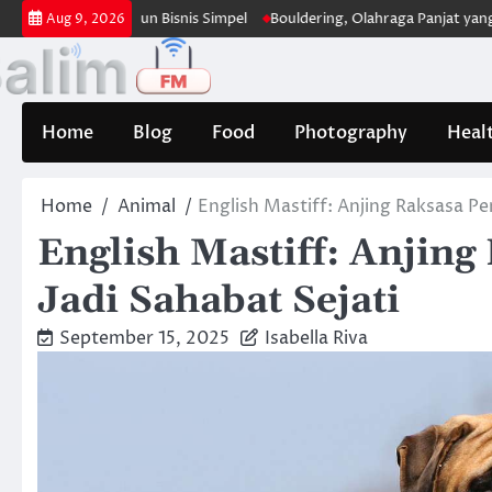
Skip
ra Membangun Bisnis Simpel
Bouldering, Olahraga Panjat yang Uji Fisi
Aug 9, 2026
to
content
Home
Blog
Food
Photography
Heal
Home
Animal
English Mastiff: Anjing Raksasa Pe
English Mastiff: Anjin
Jadi Sahabat Sejati
September 15, 2025
Isabella Riva