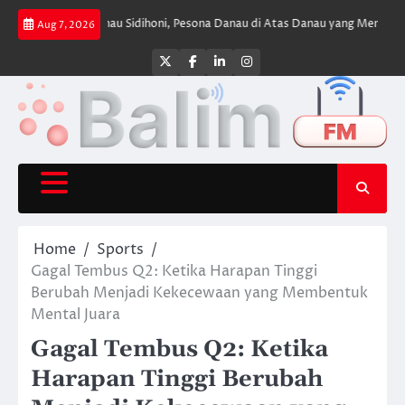
Skip
an
Danau Sidihoni, Pesona Danau di Atas Danau yang Menyimpan Kehenin
Aug 7, 2026
to
content
Twitter
Facebook
LinkedIn
Instagram
Home
Sports
Gagal Tembus Q2: Ketika Harapan Tinggi
Berubah Menjadi Kekecewaan yang Membentuk
Mental Juara
Gagal Tembus Q2: Ketika
Harapan Tinggi Berubah