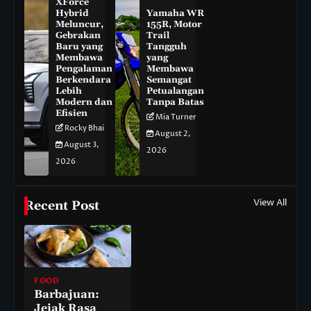
XForce
Hybrid
Yamaha WR
Meluncur,
155R, Motor
Gebrakan
Trail
Baru yang
Tangguh
Membawa
yang
Pengalaman
Membawa
Berkendara
Semangat
Lebih
Petualangan
Modern dan
Tanpa Batas
Efisien
Mia Turner
Rocky Bhai
August 2,
August 3,
2026
2026
View All
Recent Post
FOOD
Barbajuan:
Jejak Rasa