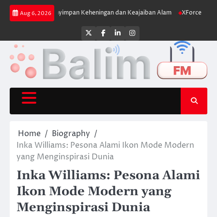
Skip
 yang Menyimpan Keheningan dan Keajaiban Alam
XForce Hybrid Meluncur
Aug 6, 2026
to
content
Twitter
Facebook
LinkedIn
Instagram
Home
Biography
Inka Williams: Pesona Alami Ikon Mode Modern
yang Menginspirasi Dunia
Inka Williams: Pesona Alami
Ikon Mode Modern yang
Menginspirasi Dunia