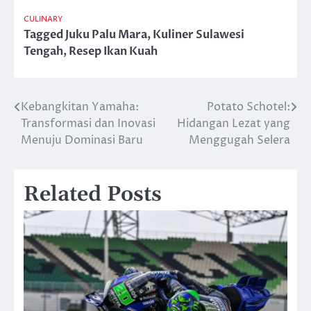
CULINARY
Tagged
Juku Palu Mara
,
Kuliner Sulawesi
Tengah
,
Resep Ikan Kuah
Kebangkitan Yamaha:
Potato Schotel:
Post
Transformasi dan Inovasi
Hidangan Lezat yang
navigation
Menuju Dominasi Baru
Menggugah Selera
Related Posts