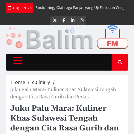
Skip
impel
Bouldering, Olahraga Panjat yang Uji Fisik dan Cengkeraman
Zee Z
Aug 9, 2026
to
content
Twitter
Facebook
LinkedIn
Instagram
Home
culinary
Juku Palu Mara: Kuliner Khas Sulawesi Tengah
dengan Cita Rasa Gurih dan Pedas
Juku Palu Mara: Kuliner
Khas Sulawesi Tengah
dengan Cita Rasa Gurih dan