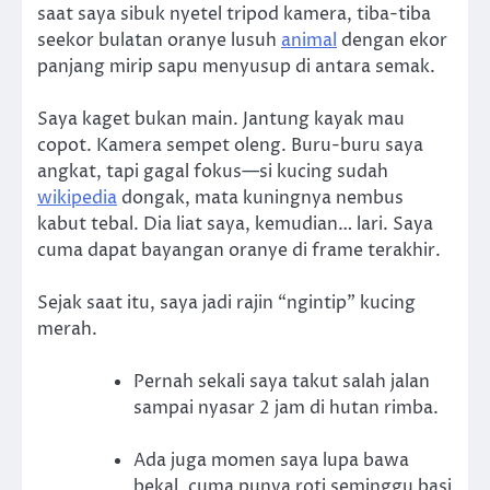
saat saya sibuk nyetel tripod kamera, tiba-tiba
seekor bulatan oranye lusuh
animal
dengan ekor
panjang mirip sapu menyusup di antara semak.
Saya kaget bukan main. Jantung kayak mau
copot. Kamera sempet oleng. Buru-buru saya
angkat, tapi gagal fokus—si kucing sudah
wikipedia
dongak, mata kuningnya nembus
kabut tebal. Dia liat saya, kemudian… lari. Saya
cuma dapat bayangan oranye di frame terakhir.
Sejak saat itu, saya jadi rajin “ngintip” kucing
merah.
Pernah sekali saya takut salah jalan
sampai nyasar 2 jam di hutan rimba.
Ada juga momen saya lupa bawa
bekal, cuma punya roti seminggu basi