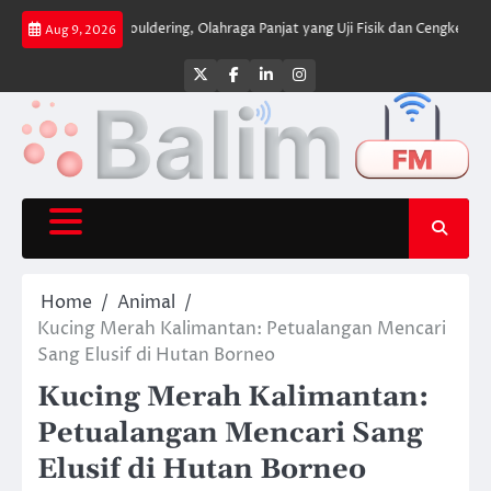
Skip
mpel
Bouldering, Olahraga Panjat yang Uji Fisik dan Cengkeraman
Zee Ze
Aug 9, 2026
to
content
Twitter
Facebook
LinkedIn
Instagram
Home
Animal
Kucing Merah Kalimantan: Petualangan Mencari
Sang Elusif di Hutan Borneo
Kucing Merah Kalimantan:
Petualangan Mencari Sang
Elusif di Hutan Borneo