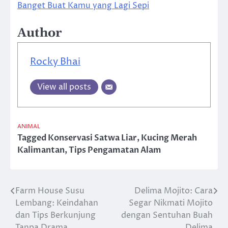
Banget Buat Kamu yang Lagi Sepi
Author
Rocky Bhai
View all posts
ANIMAL
Tagged
Konservasi Satwa Liar
,
Kucing Merah
Kalimantan
,
Tips Pengamatan Alam
Farm House Susu
Delima Mojito: Cara
Post
Lembang: Keindahan
Segar Nikmati Mojito
navigation
dan Tips Berkunjung
dengan Sentuhan Buah
Tanpa Drama
Delima