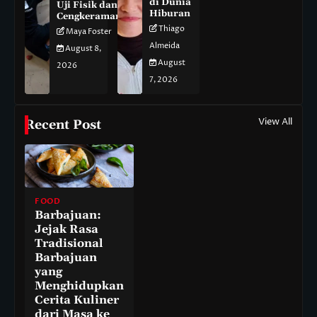
di Dunia
Uji Fisik dan
Hiburan
Cengkeraman
Thiago
Maya Foster
Almeida
August 8,
August
2026
7, 2026
View All
Recent Post
FOOD
Barbajuan:
Jejak Rasa
Tradisional
Barbajuan
yang
Menghidupkan
Cerita Kuliner
dari Masa ke