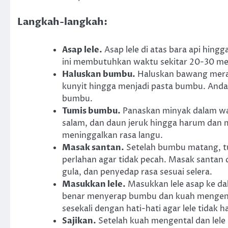
Langkah-langkah:
Asap lele.
Asap lele di atas bara api hin
ini membutuhkan waktu sekitar 20-30 meni
Haluskan bumbu.
Haluskan bawang merah,
kunyit hingga menjadi pasta bumbu. And
bumbu.
Tumis bumbu.
Panaskan minyak dalam waj
salam, dan daun jeruk hingga harum dan 
meninggalkan rasa langu.
Masak santan.
Setelah bumbu matang, tu
perlahan agar tidak pecah. Masak santan 
gula, dan penyedap rasa sesuai selera.
Masukkan lele.
Masukkan lele asap ke dal
benar menyerap bumbu dan kuah mengenta
sesekali dengan hati-hati agar lele tidak h
Sajikan.
Setelah kuah mengental dan lele