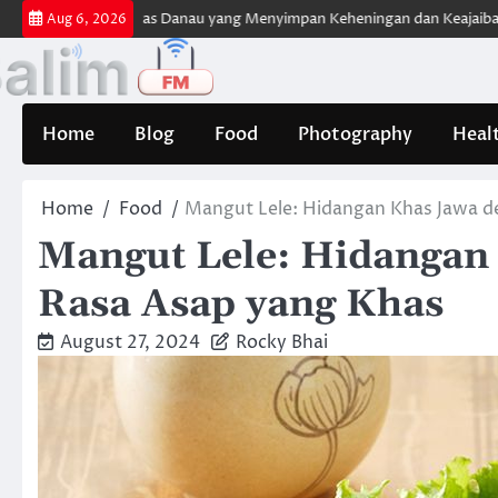
Skip
a Danau di Atas Danau yang Menyimpan Keheningan dan Keajaiban Alam
Aug 6, 2026
to
content
Home
Blog
Food
Photography
Heal
Home
Food
Mangut Lele: Hidangan Khas Jawa d
Mangut Lele: Hidangan
Rasa Asap yang Khas
August 27, 2024
Rocky Bhai