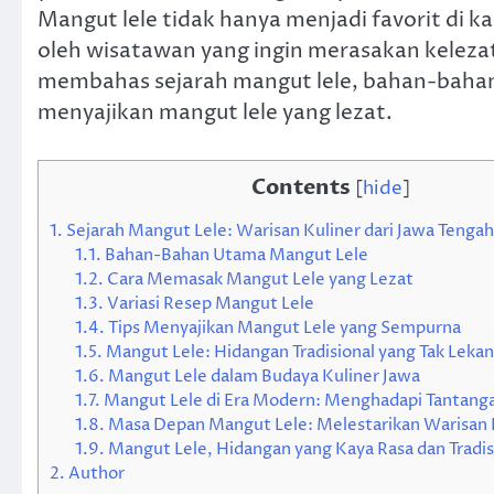
Mangut lele tidak hanya menjadi favorit di ka
oleh wisatawan yang ingin merasakan kelezata
membahas sejarah mangut lele, bahan-bahan 
menyajikan mangut lele yang lezat.
Contents
[
hide
]
1.
Sejarah Mangut Lele: Warisan Kuliner dari Jawa Tengah
1.1.
Bahan-Bahan Utama Mangut Lele
1.2.
Cara Memasak Mangut Lele yang Lezat
1.3.
Variasi Resep Mangut Lele
1.4.
Tips Menyajikan Mangut Lele yang Sempurna
1.5.
Mangut Lele: Hidangan Tradisional yang Tak Leka
1.6.
Mangut Lele dalam Budaya Kuliner Jawa
1.7.
Mangut Lele di Era Modern: Menghadapi Tantanga
1.8.
Masa Depan Mangut Lele: Melestarikan Warisan 
1.9.
Mangut Lele, Hidangan yang Kaya Rasa dan Tradis
2.
Author