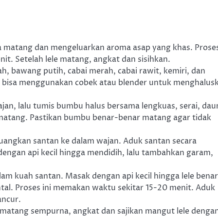
gga matang dan mengeluarkan aroma asap yang khas. Prose
t. Setelah lele matang, angkat dan sisihkan.
 bawang putih, cabai merah, cabai rawit, kemiri, dan
a bisa menggunakan cobek atau blender untuk menghalus
an, lalu tumis bumbu halus bersama lengkuas, serai, dau
matang. Pastikan bumbu benar-benar matang agar tidak
angkan santan ke dalam wajan. Aduk santan secara
dengan api kecil hingga mendidih, lalu tambahkan garam,
am kuah santan. Masak dengan api kecil hingga lele benar
l. Proses ini memakan waktu sekitar 15-20 menit. Aduk
ancur.
 matang sempurna, angkat dan sajikan mangut lele denga