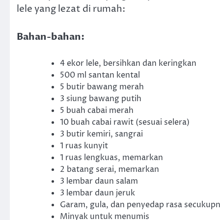
lele yang lezat di rumah:
Bahan-bahan:
4 ekor lele, bersihkan dan keringkan
500 ml santan kental
5 butir bawang merah
3 siung bawang putih
5 buah cabai merah
10 buah cabai rawit (sesuai selera)
3 butir kemiri, sangrai
1 ruas kunyit
1 ruas lengkuas, memarkan
2 batang serai, memarkan
3 lembar daun salam
3 lembar daun jeruk
Garam, gula, dan penyedap rasa secukup
Minyak untuk menumis