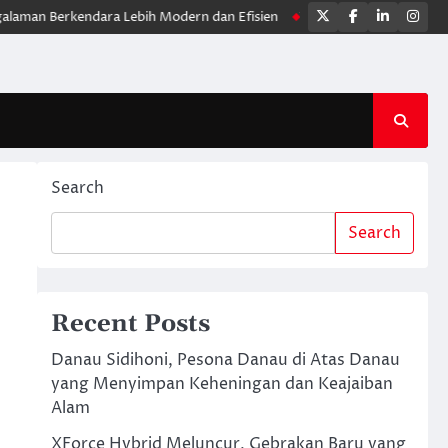
Twitter
Facebook
LinkedIn
Ins
erkendara Lebih Modern dan Efisien
Yamaha WR 155R, Motor Trail T
Search
Search
Recent Posts
Danau Sidihoni, Pesona Danau di Atas Danau
yang Menyimpan Keheningan dan Keajaiban
Alam
XForce Hybrid Meluncur, Gebrakan Baru yang