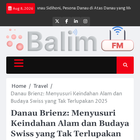
Skip
ran
Danau Sidihoni, Pesona Danau di Atas Danau yang Menyimpan Keheni
Aug 8, 2026
to
content
Twitter
Facebook
LinkedIn
Instagram
Home
Travel
Danau Brienz: Menyusuri Keindahan Alam dan
Budaya Swiss yang Tak Terlupakan 2025
Danau Brienz: Menyusuri
Keindahan Alam dan Budaya
Swiss yang Tak Terlupakan