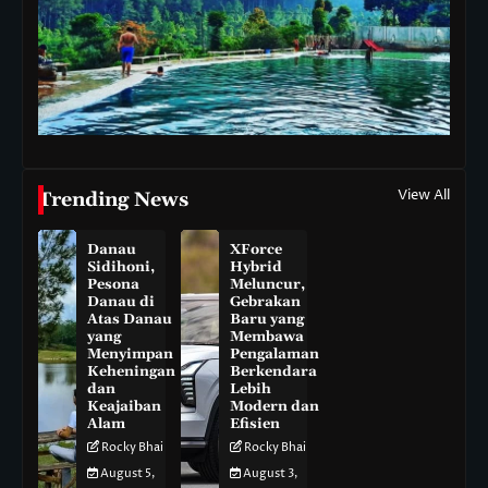
View All
Trending News
Danau
XForce
Sidihoni,
Hybrid
Pesona
Meluncur,
Danau di
Gebrakan
Atas Danau
Baru yang
yang
Membawa
Menyimpan
Pengalaman
Keheningan
Berkendara
dan
Lebih
Keajaiban
Modern dan
Alam
Efisien
Rocky Bhai
Rocky Bhai
August 5,
August 3,