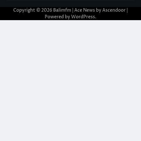
Copyright © 2026
Balimfm
| Ace News by
Ascendoor
|
Powered by
WordPress
.