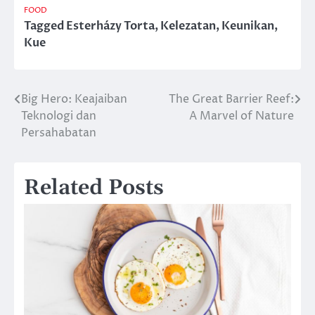
FOOD
Tagged
Esterházy Torta
,
Kelezatan
,
Keunikan
,
Kue
Big Hero: Keajaiban
The Great Barrier Reef:
Post
Teknologi dan
A Marvel of Nature
navigation
Persahabatan
Related Posts