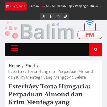
Skip
 dan Cengkeraman
Zee Zee Shahab, Jejak Panjang di Dunia Hiburan
Danau
Aug 9, 2026
to
content
Twitter
Facebook
LinkedIn
Instagram
Home
Food
Esterházy Torta Hungaria: Perpaduan Almond
dan Krim Mentega yang Menggoda Selera
Esterházy Torta Hungaria:
Perpaduan Almond dan
Krim Mentega yang