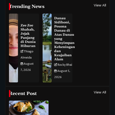
View All
Trending News
Danau
Sidihoni,
Zee Zee
Pesona
Shahab,
Danau di
Jejak
Atas Danau
Panjang
yang
di Dunia
Menyimpan
Hiburan
Keheningan
dan
Thiago
Keajaiban
Almeida
Alam
August
Rocky Bhai
7, 2026
August 5,
2026
View All
Recent Post