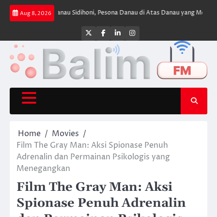
Skip
iburan
Danau Sidihoni, Pesona Danau di Atas Danau yang Menyimpan Keh
Aug 8, 2026
to
content
Twitter
Facebook
LinkedIn
Instagram
Home
Movies
Film The Gray Man: Aksi Spionase Penuh
Adrenalin dan Permainan Psikologis yang
Menegangkan
Film The Gray Man: Aksi
Spionase Penuh Adrenalin