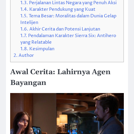
1.3.
Perjalanan Lintas Negara yang Penuh Aksi
1.4.
Karakter Pendukung yang Kuat
1.5.
Tema Besar: Moralitas dalam Dunia Gelap
Intelijen
1.6.
Akhir Cerita dan Potensi Lanjutan
1.7.
Pendalaman Karakter Sierra Six: Antihero
yang Relatable
1.8.
Kesimpulan
2.
Author
Awal Cerita: Lahirnya Agen
Bayangan