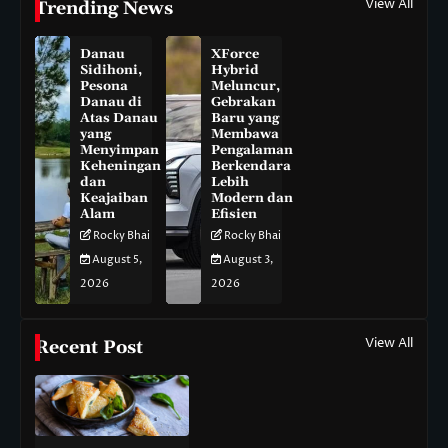
View All
Trending News
Danau
XForce
Sidihoni,
Hybrid
Pesona
Meluncur,
Danau di
Gebrakan
Atas Danau
Baru yang
yang
Membawa
Menyimpan
Pengalaman
Keheningan
Berkendara
dan
Lebih
Keajaiban
Modern dan
Alam
Efisien
Rocky Bhai
Rocky Bhai
August 5,
August 3,
2026
2026
View All
Recent Post