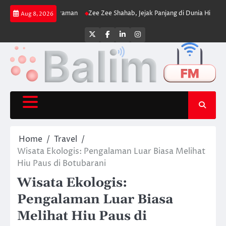
Skip
dan Cengkeraman
Zee Zee Shahab, Jejak Panjang di Dunia Hiburan
Danau S
Aug 8, 2026
to
content
Twitter
Facebook
LinkedIn
Instagram
Home
Travel
Wisata Ekologis: Pengalaman Luar Biasa Melihat
Hiu Paus di Botubarani
Wisata Ekologis:
Pengalaman Luar Biasa
Melihat Hiu Paus di