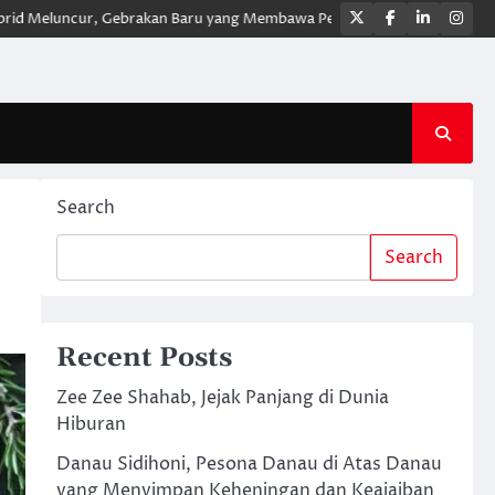
Twitter
Facebook
LinkedIn
Ins
ur, Gebrakan Baru yang Membawa Pengalaman Berkendara Lebih Modern 
Search
Search
Recent Posts
Zee Zee Shahab, Jejak Panjang di Dunia
Hiburan
Danau Sidihoni, Pesona Danau di Atas Danau
yang Menyimpan Keheningan dan Keajaiban