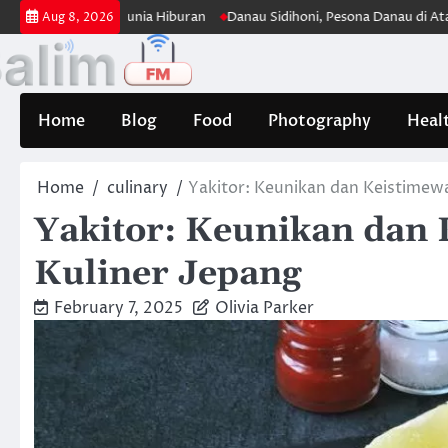
Skip
njang di Dunia Hiburan
Danau Sidihoni, Pesona Danau di Atas Danau 
Aug 8, 2026
to
content
Home
Blog
Food
Photography
Heal
Home
culinary
Yakitor: Keunikan dan Keistimew
Yakitor: Keunikan dan
Kuliner Jepang
February 7, 2025
Olivia Parker