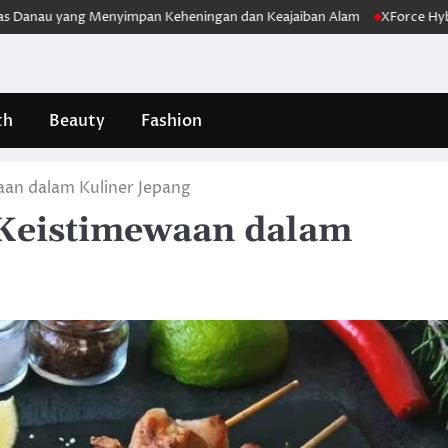
yang Menyimpan Keheningan dan Keajaiban Alam
XForce Hybrid Melunc
th
Beauty
Fashion
aan dalam Kuliner Jepang
 Keistimewaan dalam