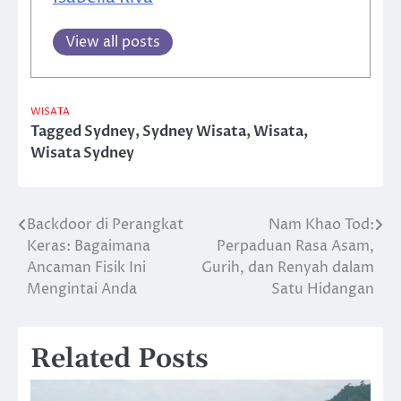
View all posts
WISATA
Tagged
Sydney
,
Sydney Wisata
,
Wisata
,
Wisata Sydney
Backdoor di Perangkat
Nam Khao Tod:
Post
Keras: Bagaimana
Perpaduan Rasa Asam,
navigation
Ancaman Fisik Ini
Gurih, dan Renyah dalam
Mengintai Anda
Satu Hidangan
Related Posts