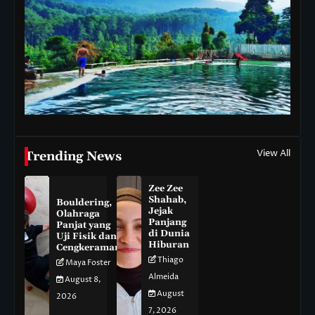
View All
Trending News
Zee Zee
Shahab,
Bouldering,
Jejak
Olahraga
Panjang
Panjat yang
di Dunia
Uji Fisik dan
Hiburan
Cengkeraman
Thiago
Maya Foster
Almeida
August 8,
August
2026
7, 2026