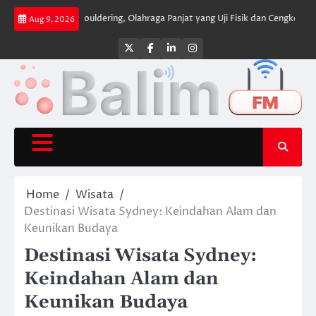
Skip
mpel
Bouldering, Olahraga Panjat yang Uji Fisik dan Cengkeraman
Zee Ze
Aug 9, 2026
to
content
Twitter
Facebook
LinkedIn
Instagram
Home
Wisata
Destinasi Wisata Sydney: Keindahan Alam dan
Keunikan Budaya
Destinasi Wisata Sydney:
Keindahan Alam dan
Keunikan Budaya