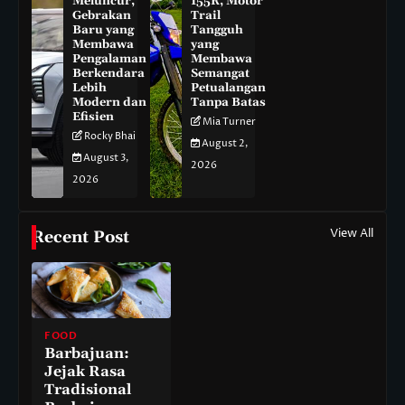
Meluncur,
155R, Motor
Gebrakan
Trail
Baru yang
Tangguh
Membawa
yang
Pengalaman
Membawa
Berkendara
Semangat
Lebih
Petualangan
Modern dan
Tanpa Batas
Efisien
Mia Turner
Rocky Bhai
August 2,
August 3,
2026
2026
View All
Recent Post
FOOD
Barbajuan:
Jejak Rasa
Tradisional