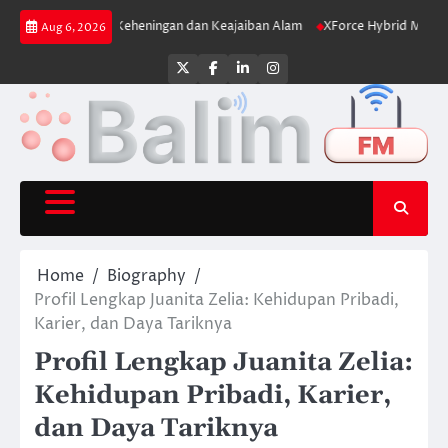
Skip
enyimpan Keheningan dan Keajaiban Alam
XForce Hybrid Meluncur, Gebra
Aug 6, 2026
to
content
Twitter
Facebook
LinkedIn
Instagram
Home
Biography
Profil Lengkap Juanita Zelia: Kehidupan Pribadi,
Karier, dan Daya Tariknya
Profil Lengkap Juanita Zelia:
Kehidupan Pribadi, Karier,
dan Daya Tariknya