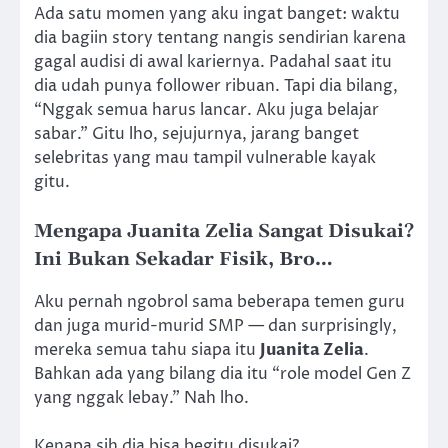
Ada satu momen yang aku ingat banget: waktu
dia bagiin story tentang nangis sendirian karena
gagal audisi di awal kariernya. Padahal saat itu
dia udah punya follower ribuan. Tapi dia bilang,
“Nggak semua harus lancar. Aku juga belajar
sabar.” Gitu lho, sejujurnya, jarang banget
selebritas yang mau tampil vulnerable kayak
gitu.
Mengapa Juanita Zelia Sangat Disukai?
Ini Bukan Sekadar Fisik, Bro…
Aku pernah ngobrol sama beberapa temen guru
dan juga murid-murid SMP — dan surprisingly,
mereka semua tahu siapa itu
Juanita Zelia
.
Bahkan ada yang bilang dia itu “role model Gen Z
yang nggak lebay.” Nah lho.
Kenapa sih dia bisa begitu disukai?