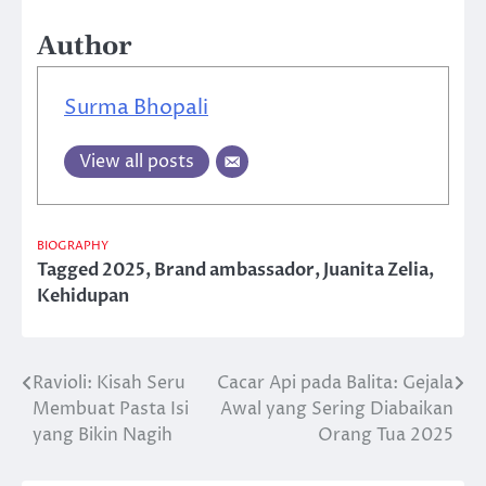
Author
Surma Bhopali
View all posts
BIOGRAPHY
Tagged
2025
,
Brand ambassador
,
Juanita Zelia
,
Kehidupan
Ravioli: Kisah Seru
Cacar Api pada Balita: Gejala
Post
Membuat Pasta Isi
Awal yang Sering Diabaikan
navigation
yang Bikin Nagih
Orang Tua 2025