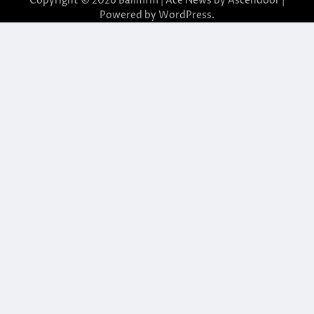
Copyright © 2026
Balimfm
| Ace News by
Ascendoor
|
Powered by
WordPress
.