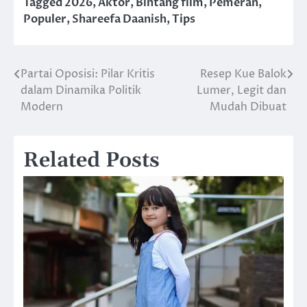
Tagged
2026
,
Aktor
,
Bintang film
,
Pemeran
,
Populer
,
Shareefa Daanish
,
Tips
Partai Oposisi: Pilar Kritis
Resep Kue Balok
Post
dalam Dinamika Politik
Lumer, Legit dan
navigation
Modern
Mudah Dibuat
Related Posts