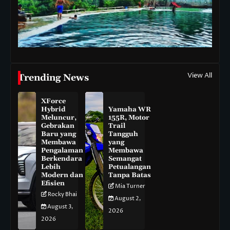
View All
Trending News
XForce
Hybrid
Yamaha WR
Meluncur,
155R, Motor
Gebrakan
Trail
Baru yang
Tangguh
Membawa
yang
Pengalaman
Membawa
Berkendara
Semangat
Lebih
Petualangan
Modern dan
Tanpa Batas
Efisien
Mia Turner
Rocky Bhai
August 2,
August 3,
2026
2026