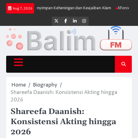
Skip
anau yang Menyimpan Keheningan dan Keajaiban Alam
XForce Hybrid Melu
Aug 7, 2026
to
content
Twitter
Facebook
LinkedIn
Instagram
Home
Biography
Shareefa Daanish: Konsistensi Akting hingga
2026
Shareefa Daanish:
Konsistensi Akting hingga
2026