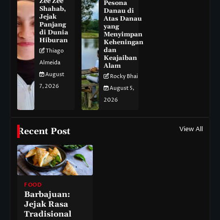
Zee Zee
Pesona
Shahab,
Danau di
Jejak
Atas Danau
Panjang
yang
di Dunia
Menyimpan
Hiburan
Keheningan
dan
Thiago
Keajaiban
Almeida
Alam
August
Rocky Bhai
7, 2026
August 5,
2026
View All
Recent Post
FOOD
Barbajuan:
Jejak Rasa
Tradisional