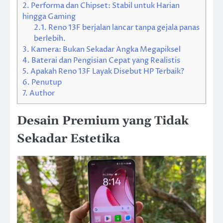
2.
Performa dan Chipset: Stabil untuk Harian
hingga Gaming
2.1.
Reno 13F berjalan lancar tanpa gejala panas
berlebih.
3.
Kamera: Bukan Sekadar Angka Megapiksel
4.
Baterai dan Pengisian Cepat yang Realistis
5.
Apakah Reno 13F Layak Disebut HP Terbaik?
6.
Penutup
7.
Author
Desain Premium yang Tidak
Sekadar Estetika