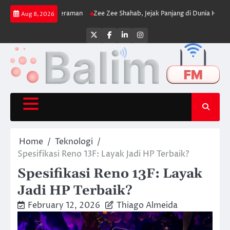
Skip
sik dan Cengkeraman
Zee Zee Shahab, Jejak Panjang di Dunia Hiburan
Dan
Aug 8, 2026
to
content
Twitter
Facebook
LinkedIn
Instagram
Home
Teknologi
Spesifikasi Reno 13F: Layak Jadi HP Terbaik?
Spesifikasi Reno 13F: Layak
Jadi HP Terbaik?
February 12, 2026
Thiago Almeida