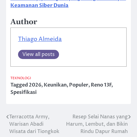
Keamanan Siber Dunia
Author
Thiago Almeida
View all posts
TEKNOLOGI
Tagged
2026
,
Keunikan
,
Populer
,
Reno 13F
,
Spesifikasi
Terracotta Army,
Resep Selai Nanas yang
Post
Warisan Abadi
Harum, Lembut, dan Bikin
navigation
Wisata dari Tiongkok
Rindu Dapur Rumah