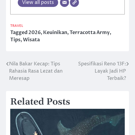
View all posts
TRAVEL
Tagged
2026
,
Keuinikan
,
Terracotta Army
,
Tips
,
Wisata
Nila Bakar Kecap: Tips
Spesifikasi Reno 13F:
Post
Rahasia Rasa Lezat dan
Layak Jadi HP
navigation
Meresap
Terbaik?
Related Posts