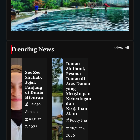
View All
Trending News
Danau
Sidihoni,
Zee Zee
Pesona
Shahab,
Danau di
Jejak
Atas Danau
Panjang
yang
di Dunia
Menyimpan
Hiburan
Keheningan
dan
Thiago
Keajaiban
Almeida
Alam
August
Rocky Bhai
7, 2026
August 5,
2026