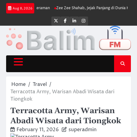
Skip
 dan Cengkeraman
Zee Zee Shahab, Jejak Panjang di Dunia Hiburan
Danau
Aug 8, 2026
to
content
Twitter
Facebook
LinkedIn
Instagram
Home
Travel
Terracotta Army, Warisan Abadi Wisata dari
Tiongkok
Terracotta Army, Warisan
Abadi Wisata dari Tiongkok
February 11, 2026
superadmin