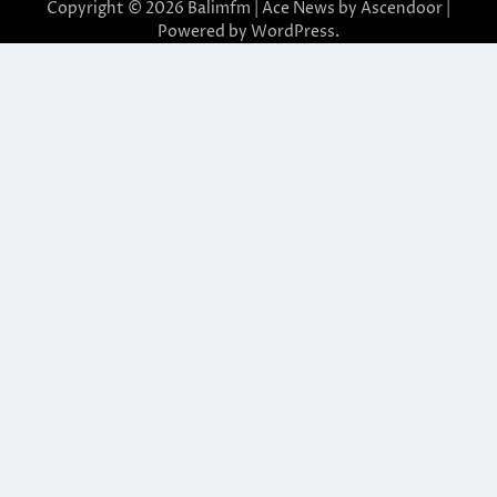
Copyright © 2026
Balimfm
| Ace News by
Ascendoor
|
Powered by
WordPress
.