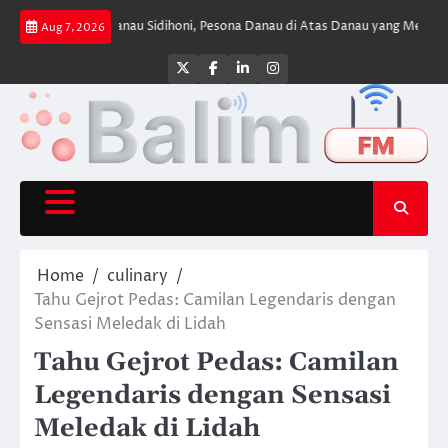
Skip
uran
Danau Sidihoni, Pesona Danau di Atas Danau yang Menyimpan Kehen
Aug 7, 2026
to
content
Twitter
Facebook
LinkedIn
Instagram
Home
culinary
Tahu Gejrot Pedas: Camilan Legendaris dengan
Sensasi Meledak di Lidah
Tahu Gejrot Pedas: Camilan
Legendaris dengan Sensasi
Meledak di Lidah