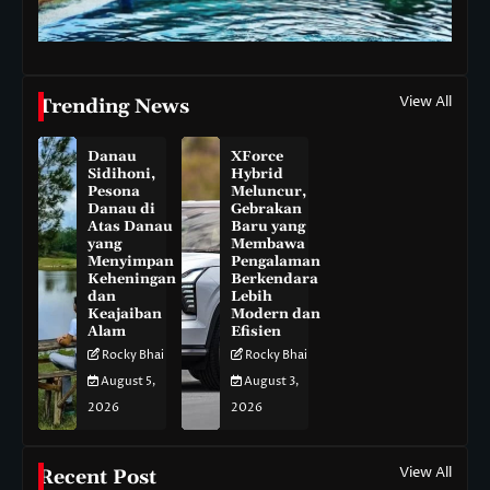
View All
Trending News
Danau
XForce
Sidihoni,
Hybrid
Pesona
Meluncur,
Danau di
Gebrakan
Atas Danau
Baru yang
yang
Membawa
Menyimpan
Pengalaman
Keheningan
Berkendara
dan
Lebih
Keajaiban
Modern dan
Alam
Efisien
Rocky Bhai
Rocky Bhai
August 5,
August 3,
2026
2026
View All
Recent Post